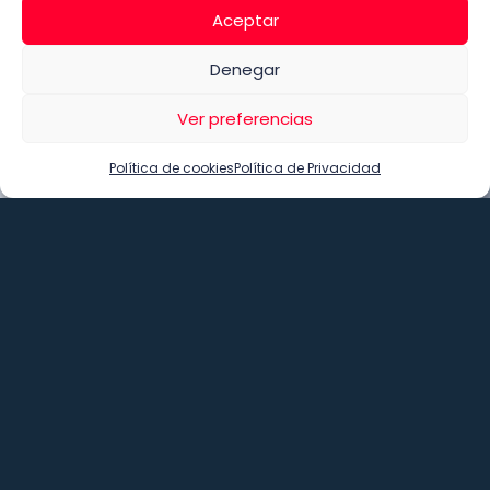
Aceptar
Denegar
Ver preferencias
Política de cookies
Política de Privacidad
Asesoría en procesos de mecanizado
Brindamos asesoría técnica especializada en los
procesos de maquinado, tanto en maquinaria
convencional como en CNC. Además, estamos