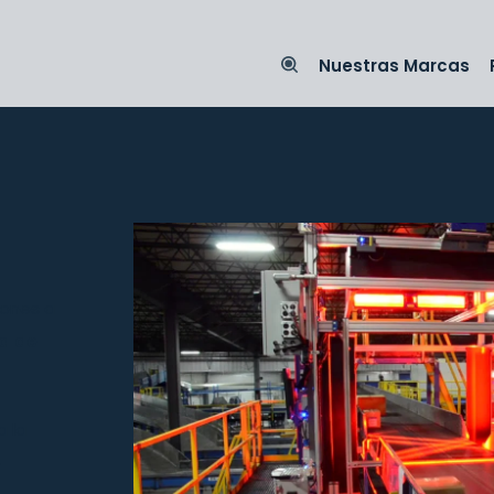
Nuestras Marcas
iones a
a de
 la
e